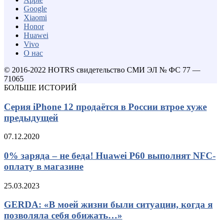
Google
Xiaomi
Honor
Huawei
Vivo
О нас
© 2016-2022 HOTRS свидетельство СМИ ЭЛ № ФС 77 —
71065
БОЛЬШЕ ИСТОРИЙ
Серия iPhone 12 продаётся в России втрое хуже
предыдущей
07.12.2020
0% заряда – не беда! Huawei P60 выполнят NFC-
оплату в магазине
25.03.2023
GERDA: «В моей жизни были ситуации, когда я
позволяла себя обижать…»