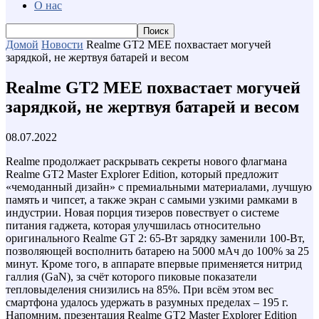
О нас
Домой
Новости
Realme GT2 MEE похвастает могучей
зарядкой, не жертвуя батарей и весом
Realme GT2 MEE похвастает могучей
зарядкой, не жертвуя батарей и весом
08.07.2022
Realme продолжает раскрывать секреты нового флагмана
Realme GT2 Master Explorer Edition, который предложит
«чемоданный дизайн» с премиальными материалами, лучшую
память и чипсет, а также экран с самыми узкими рамками в
индустрии. Новая порция тизеров повествует о системе
питания гаджета, которая улучшилась относительно
оригинального Realme GT 2: 65-Вт зарядку заменили 100-Вт,
позволяющей восполнить батарею на 5000 мАч до 100% за 25
минут. Кроме того, в аппарате впервые применяется нитрид
галлия (GaN), за счёт которого пиковые показатели
тепловыделения снизились на 85%. При всём этом вес
смартфона удалось удержать в разумных пределах – 195 г.
Напомним, презентация Realme GT2 Master Explorer Edition