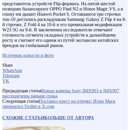
представитель устройств Flip-формата. На пятой-шестой
позициях балансируют OPPO Find N2 и Honor Magic VS, а в
спину им дышит Huawei Pocket S. Оставшиеся три строчки
топ-10 достались раскладушкам Samsung: Galaxy Z Flip 4 на 8-
й строчке, Z Fold 4 на 10-й и его премиальная модификация
W23 5G на 9-й. В заключении исследователи отмечают
готовность сегмента складных устройств к дальнейшему
росту и считают его одним из путей экспансии китайских
брендов на глобальный рынок.
Источник новости и фото
Share
WhatsApp
Telegram
VK
Предыдущая статья
Новые камеры Sony IMX903 и IMX907
рассекречены раньше срока
Следующая статья
Поставил крест на птичке: Илон Маск
превратил Twitter в X.com
СХОЖИЕ СТАТЬИ
БОЛЬШЕ ОТ АВТОРА