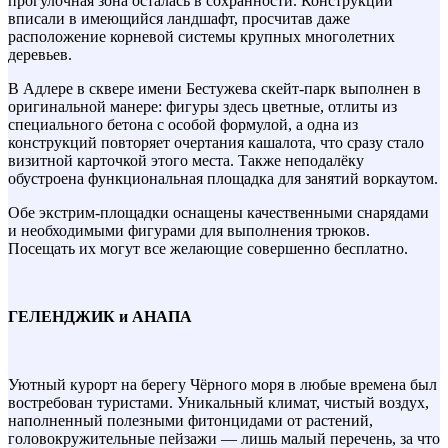
прогулочная зона осталась в сохранности. Конструкции
вписали в имеющийся ландшафт, просчитав даже
расположение корневой системы крупных многолетних
деревьев.
В Адлере в сквере имени Бестужева скейт-парк выполнен в
оригинальной манере: фигуры здесь цветные, отлиты из
специального бетона с особой формулой, а одна из
конструкций повторяет очертания кашалота, что сразу стало
визитной карточкой этого места. Также неподалёку
обустроена функциональная площадка для занятий воркаутом.
Обе экстрим-площадки оснащены качественными снарядами
и необходимыми фигурами для выполнения трюков.
Посещать их могут все желающие совершенно бесплатно.
ГЕЛЕНДЖИК и АНАПА
Уютный курорт на берегу Чёрного моря в любые времена был
востребован туристами. Уникальный климат, чистый воздух,
наполненный полезными фитонцидами от растений,
головокружительные пейзажи — лишь малый перечень, за что