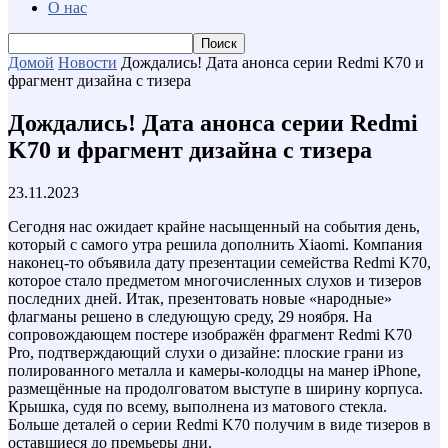
О нас
Домой
Новости
Дождались! Дата анонса серии Redmi K70 и
фрагмент дизайна с тизера
Дождались! Дата анонса серии Redmi
K70 и фрагмент дизайна с тизера
23.11.2023
Сегодня нас ожидает крайне насыщенный на события день,
который с самого утра решила дополнить Xiaomi. Компания
наконец-то объявила дату презентации семейства Redmi K70,
которое стало предметом многочисленных слухов и тизеров
последних дней. Итак, презентовать новые «народные»
флагманы решено в следующую среду, 29 ноября. На
сопровождающем постере изображён фрагмент Redmi K70
Pro, подтверждающий слухи о дизайне: плоские грани из
полированного металла и камеры-колодцы на манер iPhone,
размещённые на продолговатом выступе в ширину корпуса.
Крышка, судя по всему, выполнена из матового стекла.
Больше деталей о серии Redmi K70 получим в виде тизеров в
оставшиеся до премьеры дни.