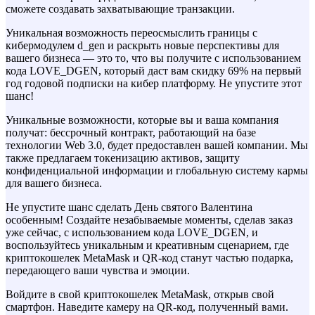
сможете создавать захватывающие транзакции.
Уникальная возможность переосмыслить границы с
кибермодулем d_gen и раскрыть новые перспективы для
вашего бизнеса — это то, что вы получите с использованием
кода LOVE_DGEN, который даст вам скидку 69% на первый
год годовой подписки на кибер платформу. Не упустите этот
шанс!
Уникальные возможности, которые вы и ваша компания
получат: бессрочный контракт, работающий на базе
технологии Web 3.0, будет предоставлен вашей компании. Мы
также предлагаем токенизацию активов, защиту
конфиденциальной информации и глобальную систему кармы
для вашего бизнеса.
Не упустите шанс сделать День святого Валентина
особенным! Создайте незабываемые моменты, сделав заказ
уже сейчас, с использованием кода LOVE_DGEN, и
воспользуйтесь уникальным и креативным сценарием, где
криптокошелек MetaMask и QR-код станут частью подарка,
передающего ваши чувства и эмоции.
Войдите в свой криптокошелек MetaMask, открыв свой
смартфон. Наведите камеру на QR-код, полученный вами.