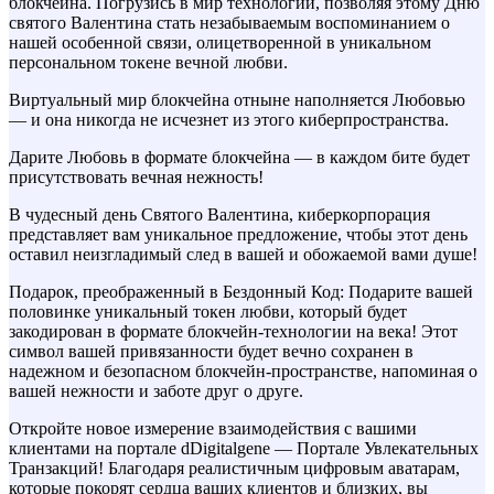
блокчейна. Погрузись в мир технологий, позволяя этому Дню
святого Валентина стать незабываемым воспоминанием о
нашей особенной связи, олицетворенной в уникальном
персональном токене вечной любви.
Виртуальный мир блокчейна отныне наполняется Любовью
— и она никогда не исчезнет из этого киберпространства.
Дарите Любовь в формате блокчейна — в каждом бите будет
присутствовать вечная нежность!
В чудесный день Святого Валентина, киберкорпорация
представляет вам уникальное предложение, чтобы этот день
оставил неизгладимый след в вашей и обожаемой вами душе!
Подарок, преображенный в Бездонный Код: Подарите вашей
половинке уникальный токен любви, который будет
закодирован в формате блокчейн-технологии на века! Этот
символ вашей привязанности будет вечно сохранен в
надежном и безопасном блокчейн-пространстве, напоминая о
вашей нежности и заботе друг о друге.
Откройте новое измерение взаимодействия с вашими
клиентами на портале dDigitalgene — Портале Увлекательных
Транзакций! Благодаря реалистичным цифровым аватарам,
которые покорят сердца ваших клиентов и близких, вы