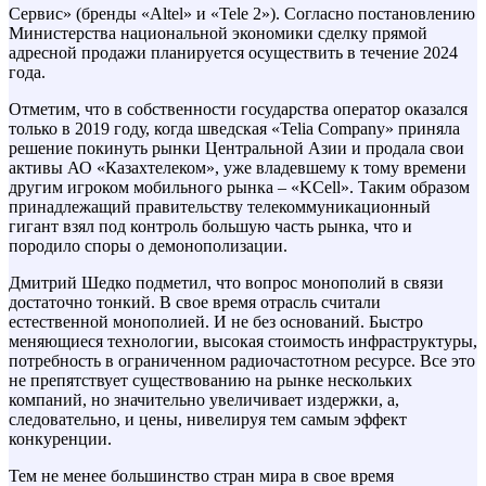
Сервис» (бренды «Altel» и «Tele 2»). Согласно постановлению
Министерства национальной экономики сделку прямой
адресной продажи планируется осуществить в течение 2024
года.
Отметим, что в собственности государства оператор оказался
только в 2019 году, когда шведская «Telia Company» приняла
решение покинуть рынки Центральной Азии и продала свои
активы АО «Казахтелеком», уже владевшему к тому времени
другим игроком мобильного рынка – «KCell». Таким образом
принадлежащий правительству телекоммуникационный
гигант взял под контроль большую часть рынка, что и
породило споры о демонополизации.
Дмитрий Шедко подметил, что вопрос монополий в связи
достаточно тонкий. В свое время отрасль считали
естественной монополией. И не без оснований. Быстро
меняющиеся технологии, высокая стоимость инфраструктуры,
потребность в ограниченном радиочастотном ресурсе. Все это
не препятствует существованию на рынке нескольких
компаний, но значительно увеличивает издержки, а,
следовательно, и цены, нивелируя тем самым эффект
конкуренции.
Тем не менее большинство стран мира в свое время