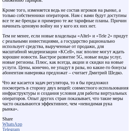
снижению тарифов.
Кроме того, изменяется ведь не состав игроков на рынке, а
только собственники операторов. Нам с вами будут доступны
все те же бренды и примерно те же тарифные планы. Причин
начинать ценовую войну ни у кого их них нет.
Тем не менее, если новые владельцы «Altel» и «Tele 2» придут
с реальными инвестициями, а государство рационально
использует средства, вырученные от продажи, для
масштабной модернизации «KCell», нас вполне могут ждать
хорошие новости. Быстрое развитие 5G, новые виды услуг,
новые регионы. Плюс, как всегда, акции и скидки на новые
услуги. Цены, конечно, не упадут в разы, но какие-то бонусы
абонентам наверняка предложат – считает Дмитрий Шедко.
Что же касается задач регулятора, то я бы предложил
посмотреть в сторону двух вещей: совместного использования
инфраструктуры и создания условия для работы виртуальных
операторов. Опыт других стран показывает, что такие меры
часто оказываются эффективнее, чем «невидимая рука
рынка».
Share
WhatsApp
Telegram