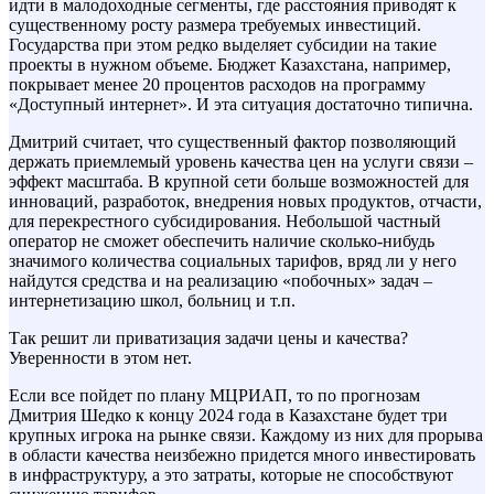
идти в малодоходные сегменты, где расстояния приводят к
существенному росту размера требуемых инвестиций.
Государства при этом редко выделяет субсидии на такие
проекты в нужном объеме. Бюджет Казахстана, например,
покрывает менее 20 процентов расходов на программу
«Доступный интернет». И эта ситуация достаточно типична.
Дмитрий считает, что существенный фактор позволяющий
держать приемлемый уровень качества цен на услуги связи –
эффект масштаба. В крупной сети больше возможностей для
инноваций, разработок, внедрения новых продуктов, отчасти,
для перекрестного субсидирования. Небольшой частный
оператор не сможет обеспечить наличие сколько-нибудь
значимого количества социальных тарифов, вряд ли у него
найдутся средства и на реализацию «побочных» задач –
интернетизацию школ, больниц и т.п.
Так решит ли приватизация задачи цены и качества?
Уверенности в этом нет.
Если все пойдет по плану МЦРИАП, то по прогнозам
Дмитрия Шедко к концу 2024 года в Казахстане будет три
крупных игрока на рынке связи. Каждому из них для прорыва
в области качества неизбежно придется много инвестировать
в инфраструктуру, а это затраты, которые не способствуют