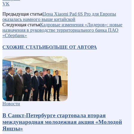
VK
Предыдущая статья
Цена Xiaomi Pad 6S Pro для Европы
оказалась намного выше китайской
Следующая статья
Кадровые изменения «Лидеров»: новые
назначения в руководстве территориального банка ПАО
«Сбербанк»
СХОЖИЕ СТАТЬИ
БОЛЬШЕ ОТ АВТОРА
Новости
В Санкт-Петербурге стартовала вторая
международная молодежная акция «Молодой
Янцзы»