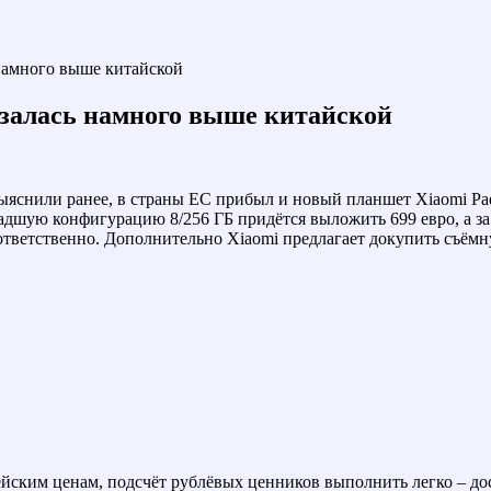
 намного выше китайской
азалась намного выше китайской
ыяснили ранее, в страны ЕС прибыл и новый планшет Xiaomi Pad
адшую конфигурацию 8/256 ГБ придётся выложить 699 евро, а за 
оответственно. Дополнительно Xiaomi предлагает докупить съёмну
ейским ценам, подсчёт рублёвых ценников выполнить легко – до