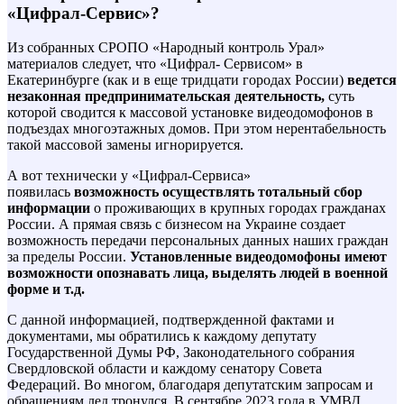
«Цифрал-Сервис»?
Из собранных СРОПО «Народный контроль Урал»
материалов следует, что «Цифрал- Сервисом» в
Екатеринбурге (как и в еще тридцати городах России)
ведется
незаконная предпринимательская деятельность,
суть
которой сводится к массовой установке видеодомофонов в
подъездах многоэтажных домов. При этом нерентабельность
такой массовой замены игнорируется.
А вот технически у «Цифрал-Сервиса»
появилась
возможность осуществлять тотальный сбор
информации
о проживающих в крупных городах гражданах
России. А прямая связь с бизнесом на Украине создает
возможность передачи персональных данных наших граждан
за пределы России.
Установленные видеодомофоны имеют
возможности опознавать лица, выделять людей в военной
форме и т.д.
С данной информацией, подтвержденной фактами и
документами, мы обратились к каждому депутату
Государственной Думы РФ, Законодательного собрания
Свердловской области и каждому сенатору Совета
Федераций. Во многом, благодаря депутатским запросам и
обращениям лед тронулся. В сентябре 2023 года в УМВД