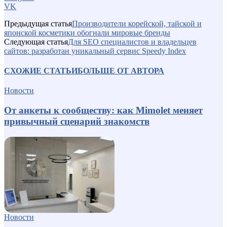
VK
Предыдущая статья
Производители корейской, тайской и
японской косметики обогнали мировые бренды
Следующая статья
Для SEO специалистов и владельцев
сайтов: разработан уникальный сервис Speedy Index
СХОЖИЕ СТАТЬИ
БОЛЬШЕ ОТ АВТОРА
Новости
От анкеты к сообществу: как Mimolet меняет
привычный сценарий знакомств
Новости