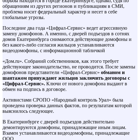
борьбы находится в городе Екатеринбурге, однако, судя по
обращениям из других регионов и публикациям в СМИ,
проблема носит федеральный характер и несет в себе
глобальные угрозы.
Последние два года «Цифрал-Сервис» ведет агрессивную
замену домофонов. А именно, с дверей подъездов в сотнях
домов Екатеринбурга снимаются действующие домофоны и
без какого-либо согласия жильцов устанавливаются
видеодомофоны, с информационной табличкой
«Дом.ru». Собраний собственников, как этого требует
действующее законодательство, не проводится. После замены
домофонов представители «Цифрал-Сервис»
обманом и
шантажом принуждают жильцов заключить договоры с
«Цифрал-Сервис».
Ключи от нового домофона выдают в
обмен на подпись в договоре.
Активистами СРОПО «Народный контроль Урал» была
проведена проверка данных фактов, по результатам которой
выяснилось следующее.
В Екатеринбурге с дверей подъездов действительно
демонтируются домофоны, принадлежащие иным лицам.
Взамен устанавливаются видеодомофоны, принадлежащие
ООО