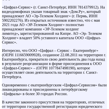
«Цифрал-Сервис» (г. Санкт-Петербург, ИНН 7814379912). На
видеодомофонах указан товарный знак «Дом.Ру», который
принадлежит АО «Эр-Телеком Холдинг» (г. Пермь, ИНН
5902202276). Из открытых источников известно, что с мая
2021 года АО «ЭР-Телеком Холдинг» полностью
принадлежит компании «ЭР-Телеком холдинг
лимитед»
,
зарегистрированной на Кипре. АО «Эр- Телеком
Холдинг» владеет 50% уставного капитала ООО «Цифрал-
Сервис».
Интересно, что ООО «Цифрал – Сервис – Екатеринбург»
(ОЕРН 1116659009928), созданное 22.08.2011 на территории г.
Екатеринбурга, прекратило свою деятельность два года назад
в результате реорганизации в форме присоединения к ООО
«Цифрал-Сервис» – (ОГРН 1077847498190), которое
осуществляет свою деятельность на территории г. Санкт-
Петербурга.
Одновременно с екатеринбургским «Цифрал-Сервисом» были
ликвидированы и присоединены к петербургскому
«Цифралы» в более 30 городах России.
В качестве законного присутствия на территориях, отличных
от территории государственной регистрации юридического